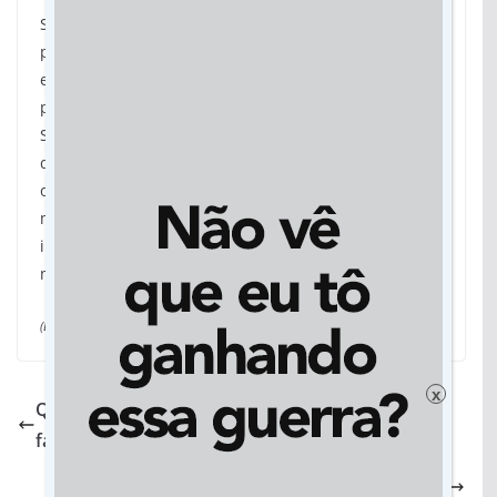
Saneamento é fundamental para promover a saúde
pública, melhorar a qualidade de vida da população
e evitar a poluição do meio ambiente. É com este
pensamento que o Governo do Estado, por meio da
Sanesul, busca recursos para a realização de obras
de esgotamento sanitário em todo o Estado. O
objetivo é a universalização do serviço para todos os
moradores e a contribuição da população é
importante para que todo o processo seja feito da
melhor maneira possível.
(Da assessoria)
x
Quanto custa para anunciar numa live de cantor
famoso? Veja os preços
Pesquisa de mestrado da UEMS resulta em