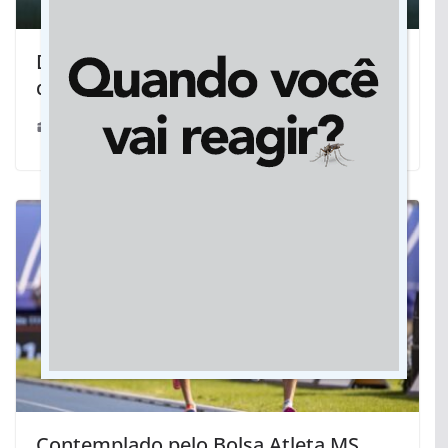
Defesa Civil alerta população para
queda de temperatura em MS
22/06/2026
Contemplado pelo Bolsa Atleta MS,