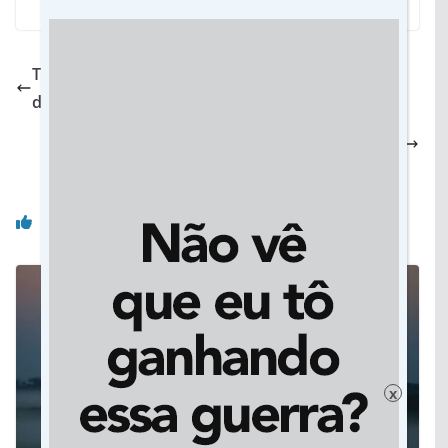
TRT/MS abre processo seletivo para estágio em
diversas áreas
Em Jateí, prefeita recebe dirigentes e reafirma
apoio à Banda Raio de Luz
Você pode gostar também
x