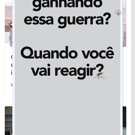
x
Cassems Itinerante leva atendimento
em Psiquiatria para beneficiários do
interior
30/05/2022