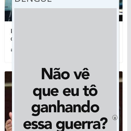
Em congresso, PSB elege diretório
douradense e mira eleições
14/02/2022
x