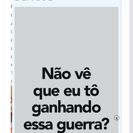
homens, direito a votar e ser votada, entre
outras bandeiras de lutas. A visibilidade da luta
apareceu no século passado, em 1908 e 1917
com movimentos no leste europeu pelo fim da
discriminação. Em 1957, nos Estados Unidos,
aconteceu a maior passeata de mulheres
contra a exploração, definindo que aquele 8 de
março fosse o dia da mulher americana. Em
1.975, a ONU reconheceu a data como Dia
Internacional da Mulher.
x