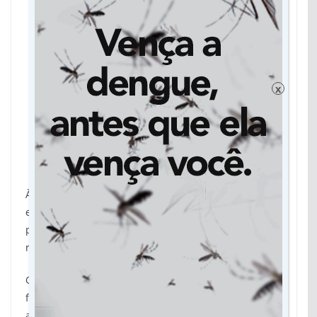
x
Governador Eduardo Riedel conversa com
moradores na festa de aniversário
À noite, as festividades continuaram em Sete Quedas
em celebração ao 46º aniversário do município, com
programação cultural na Praça Ponta Grossa, na
região central da cidade.
O evento ainda reuniu feira de artesanato, praça de
fast food, concurso de beleza e apresentações de
artistas regionais, valorizando a cultura local e