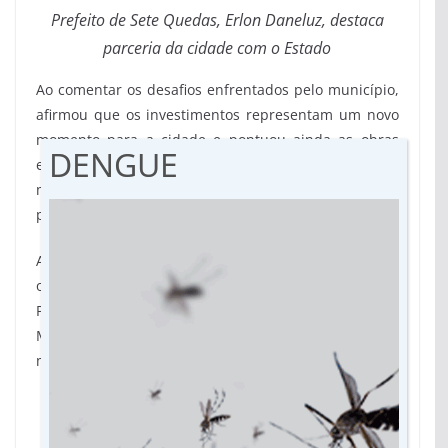
Prefeito de Sete Quedas, Erlon Daneluz, destaca
parceria da cidade com o Estado
Ao comentar os desafios enfrentados pelo município,
afirmou que os investimentos representam um novo
momento para a cidade e pontuou ainda as obras
DENGUE
entregues. “Não é fácil reconstruir e avançar ao
mesmo tempo, mas a cada obra entregue a gente
percebe que Sete Quedas está no caminho certo.”
A agenda também incluiu supervisão técnica de
obras de pavimentação e drenagem no Bairro El
Paraíso, executadas por meio do programa MS Ativo
Municipalismo I, com investimento de cerca de R$ 3,1
milhões.