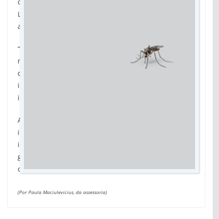
conhecer o funcionamento da Central Digital de
Libras e destacou a importância da ferramenta para
a comunidade surda.
“Está excelente. Vai ajudar muito na comunicação e
na acessibilidade, porque a gente enfrenta muita
dificuldade quando chega em lugares que não têm
intérprete. Então estamos muito felizes com essa
iniciativa”, afirmou.
A Central de Libras Digital funciona 24 horas por dia,
inclusive aos finais de semana e feriados, com
intérpretes em regime de plantão. O acesso é
gratuito e poderá ser ampliado gradativamente para
outros serviços públicos estaduais.
(Por Paula Maciulevicius, da assessoria)