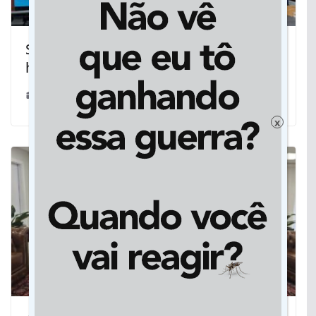
Sinfonia de emoções: ALEMS presta
homenagem a artistas regionais
27/11/2024
x