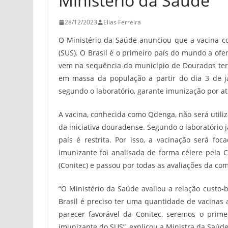
Ministério da Saúde
28/12/2023
Elias Ferreira
O Ministério da Saúde anunciou que a vacina c
(SUS). O Brasil é o primeiro país do mundo a ofer
vem na sequência do município de Dourados ter 
em massa da população a partir do dia 3 de j
segundo o laboratório, garante imunização por até
A vacina, conhecida como Qdenga, não será utili
da iniciativa douradense. Segundo o laboratório
país é restrita. Por isso, a vacinação será fo
imunizante foi analisada de forma célere pela 
(Conitec) e passou por todas as avaliações da c
“O Ministério da Saúde avaliou a relação custo-
Brasil é preciso ter uma quantidade de vacinas
parecer favorável da Conitec, seremos o prim
imunizante do SUS”, explicou a Ministra da Saúde