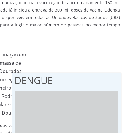
e Imunização inicia a vacinação de aproximadamente 150 mil
keda já iniciou a entrega de 300 mil doses da vacina Qdenga
r disponíveis em todas as Unidades Básicas de Saúde (UBS)
s para atingir o maior número de pessoas no menor tempo
cinação em
massa de
Dourados
DENGUE
começa em
neiro (Foto:
Rodrigo
ola/Prefeitura
e Dourados)
o das vacinas, do planejamento nas unidades de saúde para,
os atingir essa população de 150 mil pessoas até o fim de