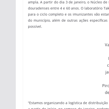
ampla. A partir do dia 3 de janeiro, o Núcleo d
douradenses entre 4 e 60 anos. O laboratório Ta
para o ciclo completo e os imunizantes vão esta
do município, além de outras ações específica
possível.
Va
ja
Pir
d
“Estamos organizando a logística de distribuiçã
a partir do início, no começo de janeiro, podem