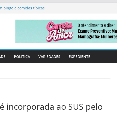
destaca conquista na
ção básica
m bingo e comidas típicas
ão sobre o uso correto da
lidera corrida pelo governo
 Vicentina emite
 uma só vez
ADE
POLÍTICA
VARIEDADES
EXPEDIENTE
é incorporada ao SUS pelo