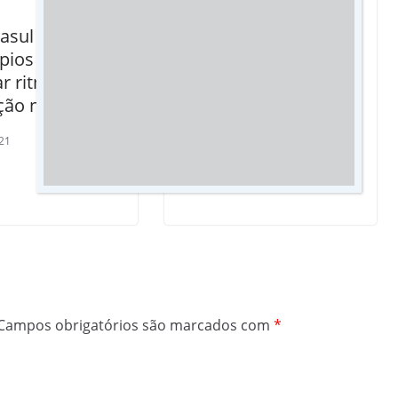
asul convoca
Energia solar:
pios para
Conselheiros fiscais
r ritmo de
e administrativos da
ção no Estado
Cassems visitam
usina fotovoltaica do
21
plano de saúde
17/07/2020
Campos obrigatórios são marcados com
*