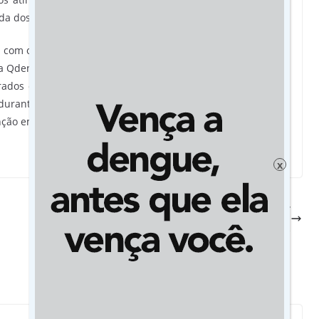
da dose”, explica o gerente do NI, Edvan Marcelo Marques.
a com o laboratório japonês é um exemplo da seriedade com
a Qdenga já está aprovada pela Anvisa e na rede privada há
ados oferece as condições necessárias para essa ação em
durante a vacinação contra a covid-19 que agora esperamos
ção em saúde coletiva do município”, completa.
x
Certificação reconhece ações de MS em favor
dos migrantes