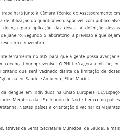
) trabalhará junto à Câmara Técnica de Assessoramento em
a de utilização do quantitativo disponível, com público alvo
da doença para aplicação das doses. A definição dessas
de janeiro. Segundo o laboratório, a previsão é que sejam
 fevereiro e novembro.
ante ferramenta no SUS para que a gente possa avançar e
uma doença imunoprevenivel. O PNI terá agora a missão, em
rioritário que será vacinado diante da limitação de doses
 Vigilância em Saúde e Ambiente, Ethel Maciel.
 da dengue em indivíduos na União Europeia (UE)/Espaço
stados-Membros da UE e Irlanda do Norte, bem como países
Bretanha. Nestes países a orientação é vacinar os viajantes
os, através da Sems (Secretaria Municipal de Saúde), é mais