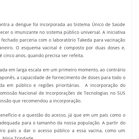
ontra a dengue foi incorporada ao Sistema Único de Saúde
ecer o imunizante no sistema público universal. A iniciativa
fechado parceria com o laboratório Takeda para vacinação
aneiro. O esquema vacinal é composto por duas doses e,
 cinco anos, quando precisa ser refeita.
zada em larga escala em um primeiro momento, ao contrário
 japonês, a capacidade de fornecimento de doses para todo o
cada em público e regiões prioritárias. A incorporação do
Comissão Nacional de Incorporações de Tecnologias no SUS
omissão que recomendou a incorporação.
benefício e a questão do acesso, já que em um país como o
 adequada para o tamanho da nossa população. A partir do
eiro país a dar o acesso público a essa vacina, como um
, Nísia Trindade.