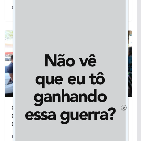
06/02/2023
Onda Rosa: Em sete dias, Mara
x
Caseiro visita 14 municípios de Mato
Grosso do Sul
20/09/2022