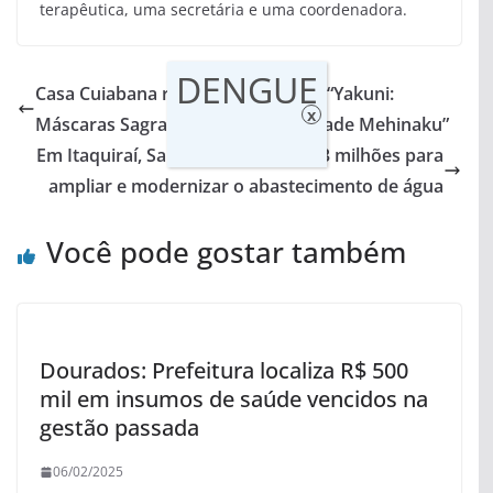
terapêutica, uma secretária e uma coordenadora.
DENGUE
Casa Cuiabana recebe a exposição “Yakuni:
x
Máscaras Sagradas e a Espiritualidade Mehinaku”
Em Itaquiraí, Sanesul investe R$ 6,3 milhões para
ampliar e modernizar o abastecimento de água
Você pode gostar também
Dourados: Prefeitura localiza R$ 500
mil em insumos de saúde vencidos na
gestão passada
06/02/2025