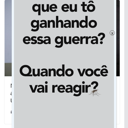
x
Na Câmara, associação dos docentes
apresenta relação financeira entre a
UFGD e Dourados
08/10/2019