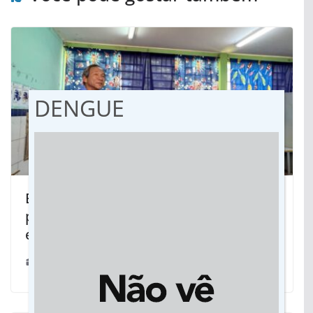
DENGUE
Em Dourados, secretária é convocada
para explicar sobre instalações
elétricas nas escolas
21/11/2023