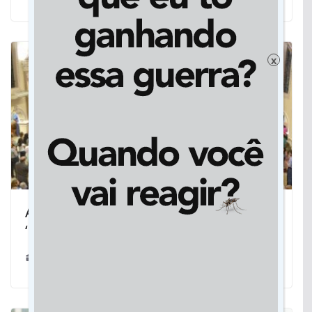
x
Após polêmica, padre realiza missa
‘normal’ em Dourados
30/01/2023