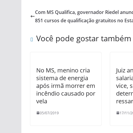
Com MS Qualifica, governador Riedel anunc
851 cursos de qualificação gratuitos no Est
Você pode gostar também
No MS, menino cria
Juiz 
sistema de energia
salari
após irmã morrer em
vice, 
incêndio causado por
deter
vela
ressa
05/07/2019
17/11/2