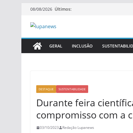
Pular
Últimos:
08/08/2026
para
o
conteúdo
GERAL
INCLUSÃO
SUSTENTABILI
DESTAQUE
SUSTENTABILIDADE
Durante feira científ
compromisso com a ci
03/10/2023
Redação Lupanews