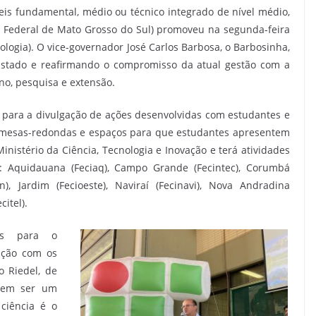
eis fundamental, médio ou técnico integrado de nível médio,
uto Federal de Mato Grosso do Sul) promoveu na segunda-feira
ologia). O vice-governador José Carlos Barbosa, o Barbosinha,
Estado e reafirmando o compromisso da atual gestão com a
ino, pesquisa e extensão.
 para a divulgação de ações desenvolvidas com estudantes e
s, mesas-redondas e espaços para que estudantes apresentem
Ministério da Ciência, Tecnologia e Inovação e terá atividades
: Aquidauana (Feciaq), Campo Grande (Fecintec), Corumbá
n), Jardim (Fecioeste), Naviraí (Fecinavi), Nova Andradina
citel).
as para o
ação com os
 Riedel, de
 em ser um
 ciência é o