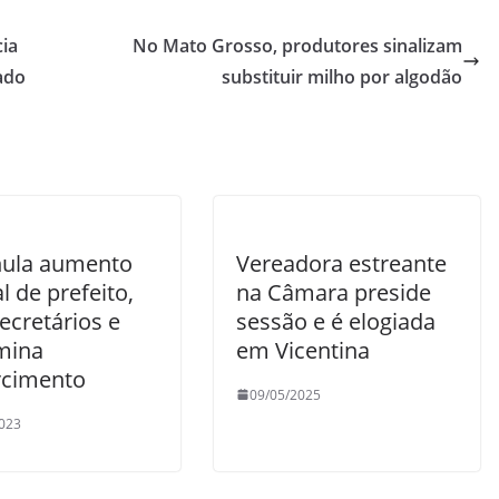
ia
No Mato Grosso, produtores sinalizam
ado
substituir milho por algodão
anula aumento
Vereadora estreante
al de prefeito,
na Câmara preside
secretários e
sessão e é elogiada
mina
em Vicentina
rcimento
09/05/2025
023