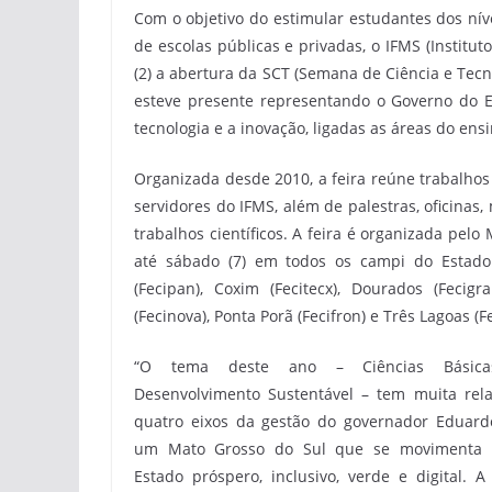
Com o objetivo do estimular estudantes dos nív
de escolas públicas e privadas, o IFMS (Instit
(2) a abertura da SCT (Semana de Ciência e Tecn
esteve presente representando o Governo do 
tecnologia e a inovação, ligadas as áreas do ens
Organizada desde 2010, a feira reúne trabalhos
servidores do IFMS, além de palestras, oficina
trabalhos científicos. A feira é organizada pelo 
até sábado (7) em todos os campi do Estado
(Fecipan), Coxim (Fecitecx), Dourados (Fecigra
(Fecinova), Ponta Porã (Fecifron) e Três Lagoas (Fe
“O tema deste ano – Ciências Básic
Desenvolvimento Sustentável – tem muita rel
quatro eixos da gestão do governador Eduardo
um Mato Grosso do Sul que se movimenta
Estado próspero, inclusivo, verde e digital. A