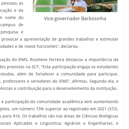
 pessoas, as
ucação e da
 Em nome do
Vice-governador Barbosinha
 campus de
 pesquisa e
a provocar a apresentação de grandes trabalhos e estimular
dades e de novos horizontes”, declarou.
uação do IFMS, Roselene Ferreira destacou a importância da
es previstas na SCT. “Esta participação engaja os estudantes
studos, além de fortalecer a comunidade para participar,
, professores e servidores do IFMS”, afirmou. Segundo ela, o
ncias e contribuição para o desenvolvimento da instituição.
sse e participação da comunidade acadêmica vem aumentando
jetos, um número 73% superior ao registrado em 2021 (372).
para 916. Os trabalhos são nas áreas de Ciências Biológicas
iais Aplicadas e Linguística; Agrárias e Engenharias; e