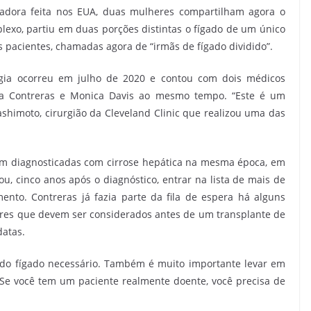
vadora feita nos EUA, duas mulheres compartilham agora o
exo, partiu em duas porções distintas o fígado de um único
pacientes, chamadas agora de “irmãs de fígado dividido”.
rgia ocorreu em julho de 2020 e contou com dois médicos
ia Contreras e Monica Davis ao mesmo tempo. “Este é um
shimoto, cirurgião da Cleveland Clinic que realizou uma das
am diagnosticadas com cirrose hepática na mesma época, em
ou, cinco anos após o diagnóstico, entrar na lista de mais de
nto. Contreras já fazia parte da fila de espera há alguns
ores que devem ser considerados antes de um transplante de
datas.
do fígado necessário. Também é muito importante levar em
 Se você tem um paciente realmente doente, você precisa de