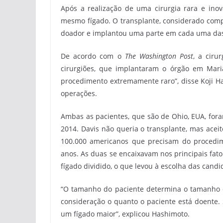
Após a realização de uma cirurgia rara e ino
mesmo fígado. O transplante, considerado compl
doador e implantou uma parte em cada uma das 
De acordo com o
The Washington Post
, a ciru
cirurgiões, que implantaram o órgão em Mar
procedimento extremamente raro”, disse Koji Ha
operações.
Ambas as pacientes, que são de Ohio, EUA, for
2014. Davis não queria o transplante, mas aceit
100.000 americanos que precisam do procedime
anos. As duas se encaixavam nos principais fat
fígado dividido, o que levou à escolha das candi
“O tamanho do paciente determina o tamanho 
consideração o quanto o paciente está doente.
um fígado maior”, explicou Hashimoto.