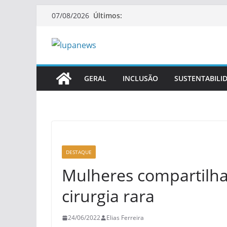
Pular
Últimos:
07/08/2026
para
o
conteúdo
GERAL
INCLUSÃO
SUSTENTABILI
DESTAQUE
Mulheres compartilh
cirurgia rara
24/06/2022
Elias Ferreira