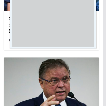
Com tatuagem, bióloga eterniza no
corpo um dos peixes mais velhos do
Bioparque Pantanal
18/05/2023