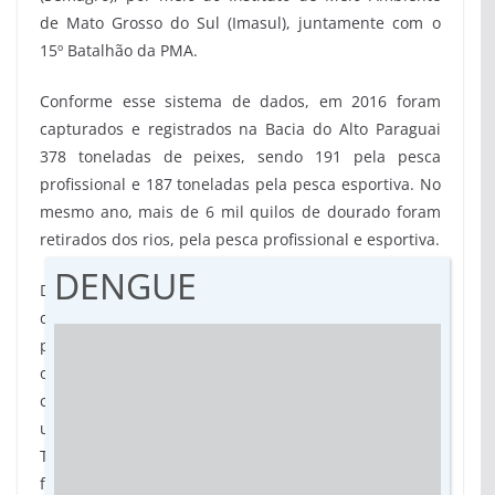
de Mato Grosso do Sul (Imasul), juntamente com o
15º Batalhão da PMA.
Conforme esse sistema de dados, em 2016 foram
capturados e registrados na Bacia do Alto Paraguai
378 toneladas de peixes, sendo 191 pela pesca
profissional e 187 toneladas pela pesca esportiva. No
mesmo ano, mais de 6 mil quilos de dourado foram
retirados dos rios, pela pesca profissional e esportiva.
DENGUE
De 2007 a 2016 foram capturados mais de 100 mil
quilos de dourado em Mato Grosso do Sul. Nesse
período de 10 anos, a quantidade anual ultrapassou
os 8 mil quilos, com destaque para o ano de 2011,
com 16 mil quilos de dourado, e 2010 e 2011, cada
um com mais de 13 mil quilos de dourado pescado.
Também em 10 anos, apenas em 2007, 2009 e 2016
foram capturados quantidades inferiores a 7 mil