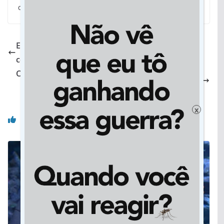
quilos.
Em Rondonópolis, Prefeitura começa instalar 500
coletores de resíduos recicláveis
Chilenos desenvolvem sacola plástica solúvel em
água
x
Você pode gostar também